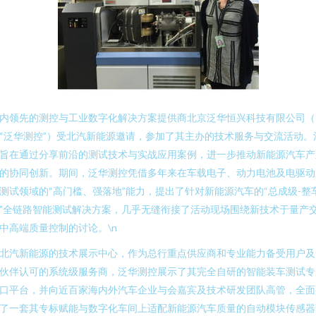
内领先的测控与工业数字化解决方案提供商北京泛华恒兴科技有限公司（
“泛华测控”）受北汽新能源邀请，参加了其主办的技术服务与交流活动。
旨在通过分享前沿的测试技术与实战应用案例，进一步推动新能源汽车产
的协同创新。期间，泛华测控凭借多年来在车载电子、动力电池及电驱动
测试领域的“高门槛、强落地”能力，提出了针对新能源汽车的“总成级-整
”全链路智能测试解决方案，几乎无缝衔接了活动现场围绕新技术于量产
中高端质量控制的讨论。\n
北汽新能源的技术展示中心，作为总行重点供应商和专业能力备受用户及
伙伴认可的系统级服务商，泛华测控展示了其完全自研的智能装车测试专
口平台，并向近百家海内外汽车企业与会嘉宾及技术研发团队高管，全面
了一套其专标赋能与数字化车间上适配新能源汽车质量的自动模块传感器