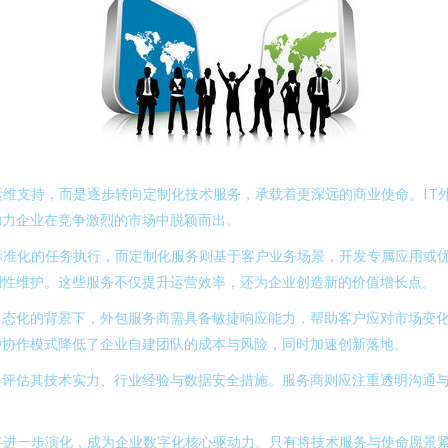
运维支持，而是逐步转向定制化技术服务，承载着更深远的商业使命。IT
助力企业在竞争激烈的市场中脱颖而出。
标准化的任务执行，而定制化服务则基于客户业务场景，开发专属应用或
测性维护。这些服务不仅提升运营效率，还为企业创造新的价值增长点。
常态化的背景下，外包服务商需具备敏捷响应能力，帮助客户应对市场变
种协作模式降低了企业自建团队的成本与风险，同时加速创新落地。
评估其技术实力、行业经验与数据安全措施。服务商则应注重透明沟通与持
将进一步演化，成为企业数字化核心驱动力。只有将技术服务与使命愿景