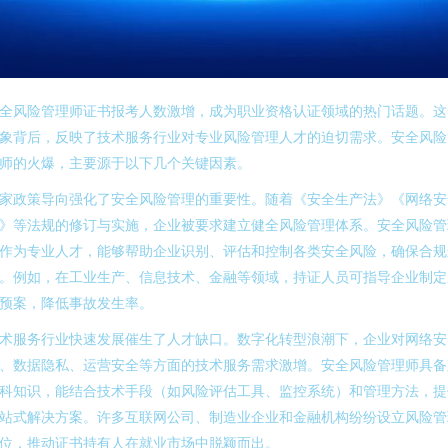
全风险管理师证书报考人数激增，成为职业资格认证领域的热门话题。这
象背后，反映了技术服务行业对专业风险管理人才的迫切需求。安全风险
师的火爆，主要源于以下几个关键因素。
家政策导向强化了安全风险管理的重要性。随着《安全生产法》《网络安
》等法规的修订与实施，企业被要求建立健全风险管理体系。安全风险管
作为专业人才，能够帮助企业识别、评估和控制各类安全风险，确保合规
。例如，在工业生产、信息技术、金融等领域，持证人员可指导企业制定
预案，降低事故发生率。
术服务行业快速发展催生了人才缺口。数字化转型浪潮下，企业对网络安
、数据隐私、运营安全等方面的技术服务需求激增。安全风险管理师具备
科知识，能结合技术手段（如风险评估工具、监控系统）和管理方法，提
站式解决方案。许多互联网公司、制造业企业和金融机构纷纷设立风险管
位，推动证书持有人在就业市场中脱颖而出。